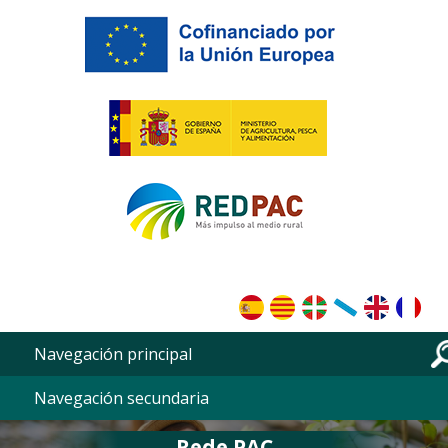
Ir o contido principal
Navegación principal
Navegación secundaria
Rede PAC