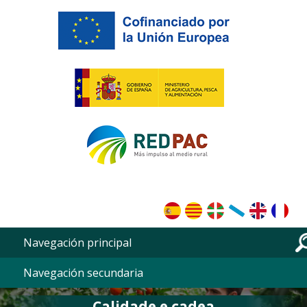
Ir o contido principal
Navegación principal
Navegación secundaria
Calidade e cadea