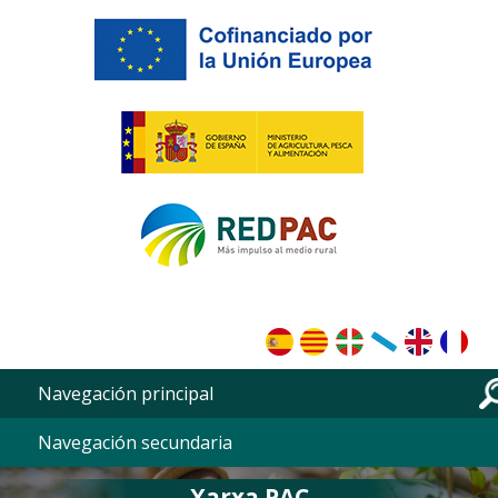
Vés al contingut
Navegación principal
Navegación secundaria
Xarxa PAC