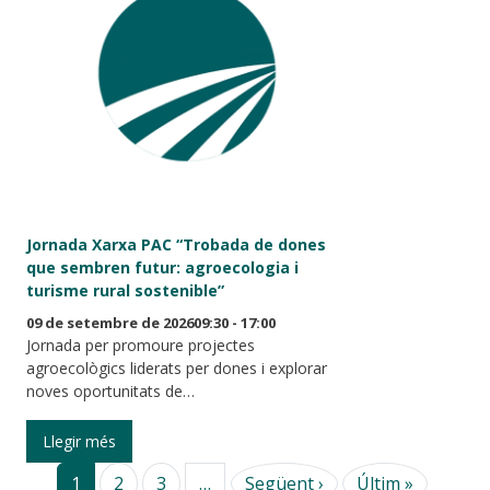
Jornada Xarxa PAC “Trobada de dones
que sembren futur: agroecologia i
turisme rural sostenible”
09 de setembre de 202609:30 - 17:00
Jornada per promoure projectes
agroecològics liderats per dones i explorar
noves oportunitats de…
Llegir més
Pàgina següent
Última p
1
2
3
…
Següent ›
Últim »