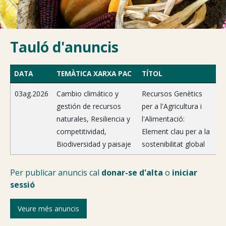
Tauló d'anuncis
DATA
TEMÀTICA XARXA PAC
TÍTOL
03ag.2026
Cambio climático y
Recursos Genètics
gestión de recursos
per a l'Agricultura i
naturales, Resiliencia y
l'Alimentació:
competitividad,
Element clau per a la
Biodiversidad y paisaje
sostenibilitat global
Per publicar anuncis cal
donar-se d'alta
o
iniciar
sessió
Veure més anuncis