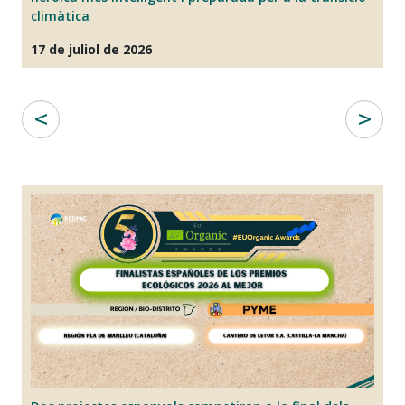
climàtica
07
17 de juliol de 2026
E