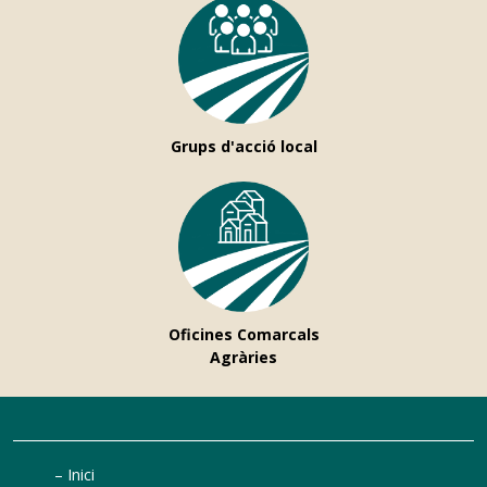
Grups d'acció local
Oficines Comarcals
Agràries
Inici