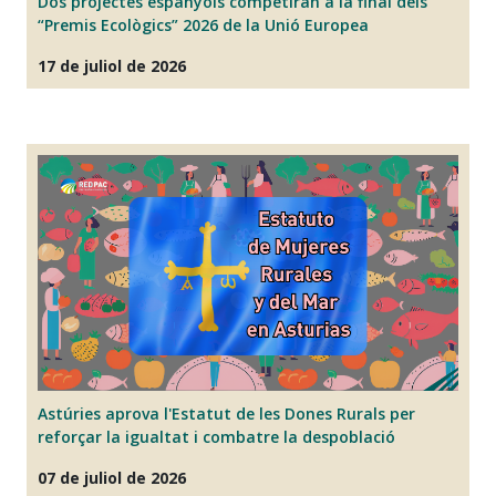
Dos projectes espanyols competiran a la final dels
la
“Premis Ecològics” 2026 de la Unió Europea
d
17 de juliol de 2026
06
Astúries aprova l'Estatut de les Dones Rurals per
L
reforçar la igualtat i combatre la despoblació
tr
fe
07 de juliol de 2026