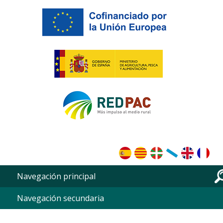
Portada de RedPac
Vés al contingut
Navegación principal
Navegación secundaria