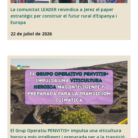
La comunitat LEADER reivindica a Jerez el paper
E
estratègic per construir el futur rural d'Espanya i
i
Europa
07
22 de juliol de 2026
La
El Grup Operatiu PENVITIS+ impulsa una viticultura
ex
heroica més intel·ligent i preparada per a la transició
p