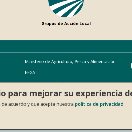
Grupos de Acción Local
Ministerio de Agricultura, Pesca y Alimentación
FEGA
Red Europea de la PAC
tio para mejorar su experiencia d
Plataforma AKIS
tá de acuerdo y que acepta nuestra
política de privacidad.
MAPA WEB
ACCESIBILIDAD