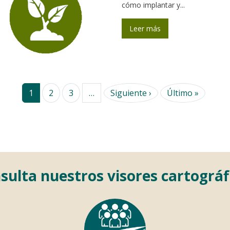
cómo implantar y...
Leer más
Siguiente página
Última 
1
2
3
…
Siguiente ›
Último »
sulta nuestros visores cartográf