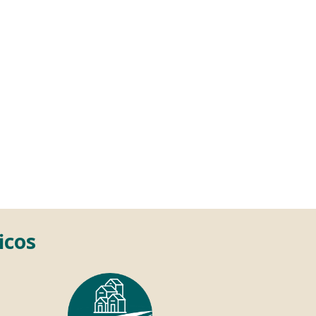
página
icos