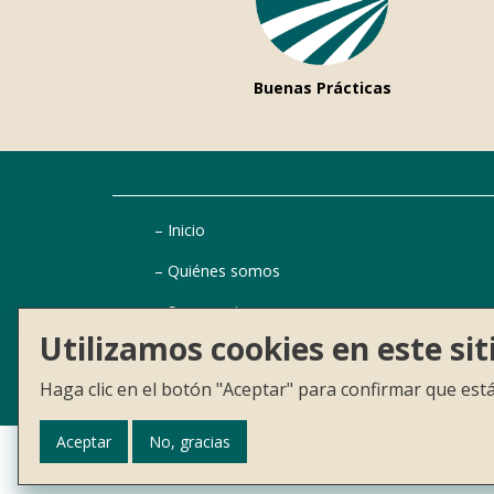
Buenas Prácticas
Inicio
Quiénes somos
Sugerencias
Utilizamos cookies en este si
Buscador de ayudas
Haga clic en el botón "Aceptar" para confirmar que es
Aceptar
No, gracias
CONTACTO