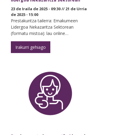
23 de Iraila de 2025 - 09:30
//
21 de Urria
de 2025 - 15:00
Prestakuntza tailerra: Emakumeen
Lidergoa Nekazaritza Sektorean
(formatu mistoa): lau online…
Irakurri gehiago