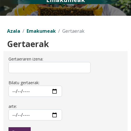
Azala
Emakumeak
Gertaerak
Gertaerak
Gertaeraren izena:
Bilatu gertaerak:
arte: