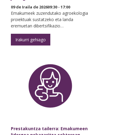
09 de Iraila de 202609:30 - 17:00
Emakumeek zuzendutako agroekologia
proiektuak sustatzeko eta landa
eremuetan dibertsifikazio…
Irakurri gehiago
Prestakuntza tailerra: Emakumeen
lidergoa nekazaritza sektorean