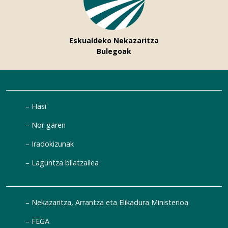
Eskualdeko Nekazaritza
Bulegoak
Hasi
Nor garen
Iradokizunak
Laguntza bilatzailea
Nekazaritza, Arrantza eta Elikadura Ministerioa
FEGA