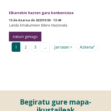
Elkarrekin hazten gara konbentzioa
13 de Azaroa de 202310:00 - 13:40
Landa Emakumeen Bilera Nazionala
Irakurri gehiago
Next page
Last pag
1
2
3
…
Jarraian >
Azkena"
Begiratu gure mapa-
ikustaileak