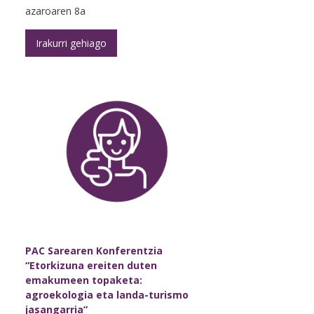
azaroaren 8a
Irakurri gehiago
PAC Sarearen Konferentzia
“Etorkizuna ereiten duten
emakumeen topaketa:
agroekologia eta landa-turismo
jasangarria”