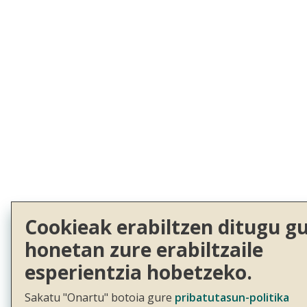
Cookieak erabiltzen ditugu g
honetan zure erabiltzaile
esperientzia hobetzeko.
Sakatu "Onartu" botoia gure
pribatutasun-politika