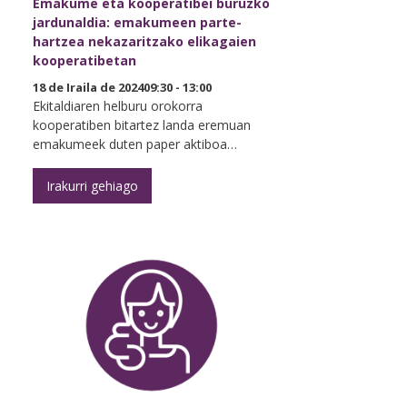
Emakume eta kooperatibei buruzko
jardunaldia: emakumeen parte-
hartzea nekazaritzako elikagaien
kooperatibetan
18 de Iraila de 202409:30 - 13:00
Ekitaldiaren helburu orokorra
kooperatiben bitartez landa eremuan
emakumeek duten paper aktiboa…
Irakurri gehiago